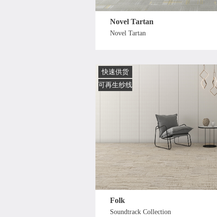
Novel Tartan
Novel Tartan
快速供货
可再生纱线
Folk
Soundtrack Collection