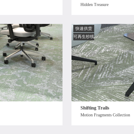
Hidden Treasure
快速供货
可再生纱线
Shifting Trails
Motion Fragments Collection