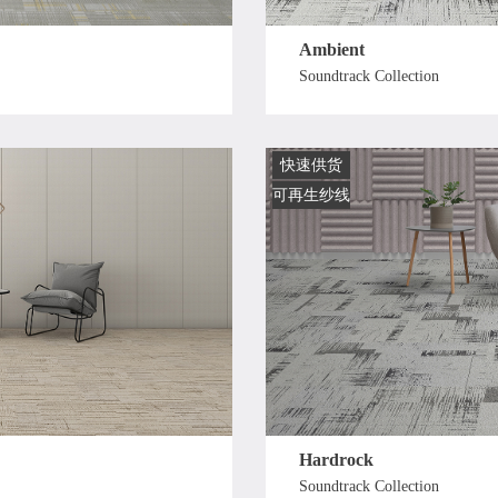
Ambient
Soundtrack Collection
快速供货
可再生纱线
Hardrock
Soundtrack Collection