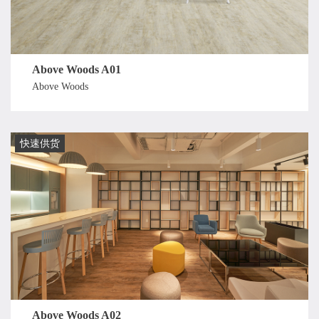
Above Woods A01
Above Woods
快速供货
Above Woods A02