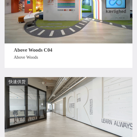
Above Woods C04
Above Woods
快速供货