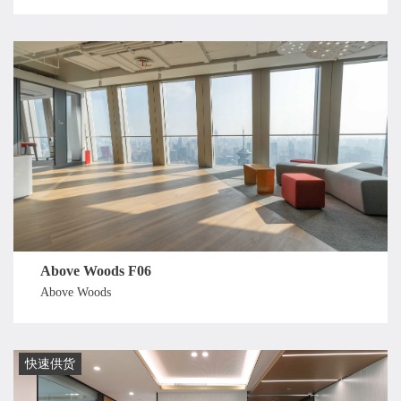
Above Woods F06
Above Woods
快速供货