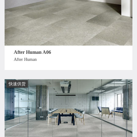
After Human A06
After Human
快速供货