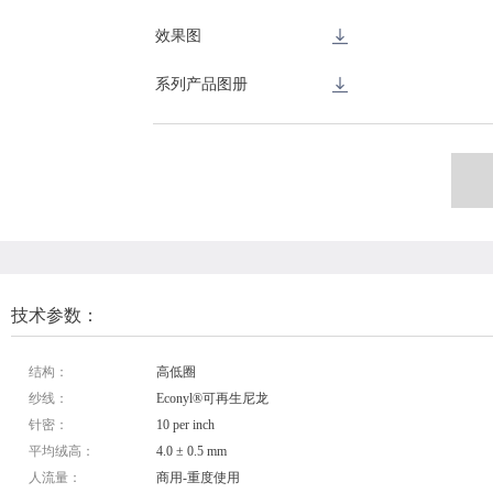
效果图
系列产品图册
技术参数：
结构：
高低圈
纱线：
Econyl®可再生尼龙
针密：
10 per inch
平均绒高：
4.0 ± 0.5 mm
人流量：
商用-重度使用