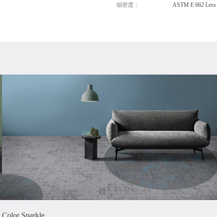
烟密度：
ASTM E 662 Less 
Color Sparkle