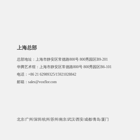
上海总部
总部地址：上海市静安区常德路800号 800秀园区B9-201
华腾艺术馆：上海市静安区常德路800号 800秀园区B6-101
电话：+86 21 62989325/15921028842
邮箱：sales@voxflor.com
北京/广州/深圳/杭州/苏州/南京/武汉/西安/成都/青岛/厦门