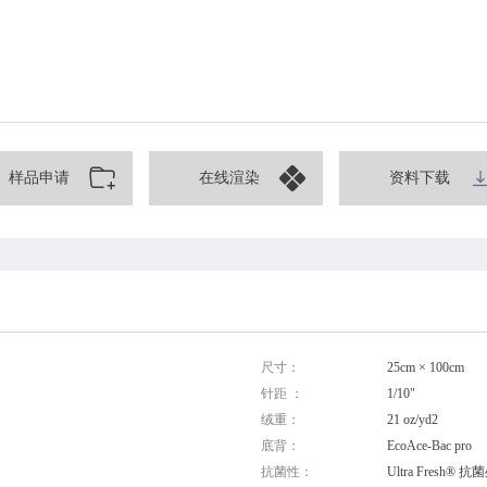
样品申请
在线渲染
资料下载
尺寸：
25cm × 100cm
针距 ：
1/10"
绒重：
21 oz/yd2
底背：
EcoAce-Bac pro
抗菌性：
Ultra Fresh® 