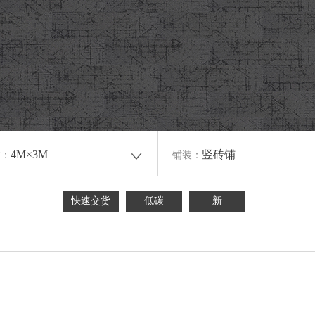
4M×3M
竖砖铺
寸：
铺装：
快速交货
低碳
新