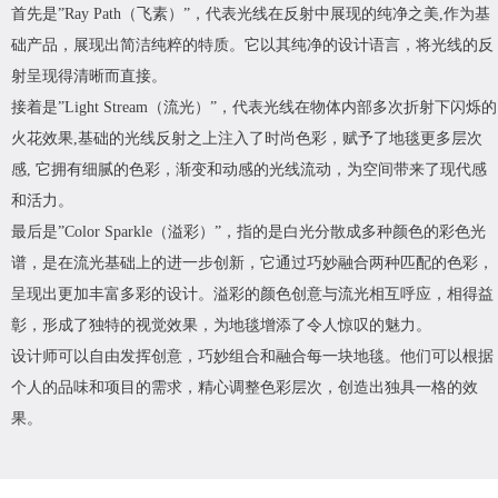
首先是”Ray Path（飞素）”，代表光线在反射中展现的纯净之美,作为基
础产品，展现出简洁纯粹的特质。它以其纯净的设计语言，将光线的反
射呈现得清晰而直接。
接着是”Light Stream（流光）”，代表光线在物体内部多次折射下闪烁的
火花效果,基础的光线反射之上注入了时尚色彩，赋予了地毯更多层次
感, 它拥有细腻的色彩，渐变和动感的光线流动，为空间带来了现代感
和活力。
最后是”Color Sparkle（溢彩）”，指的是白光分散成多种颜色的彩色光
谱，是在流光基础上的进一步创新，它通过巧妙融合两种匹配的色彩，
呈现出更加丰富多彩的设计。溢彩的颜色创意与流光相互呼应，相得益
彰，形成了独特的视觉效果，为地毯增添了令人惊叹的魅力。
设计师可以自由发挥创意，巧妙组合和融合每一块地毯。他们可以根据
个人的品味和项目的需求，精心调整色彩层次，创造出独具一格的效
果。