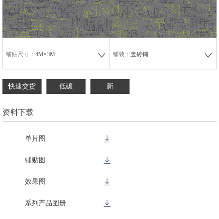
铺贴尺寸：
4M×3M
铺装：
竖砖铺
快速交货
低碳
新
资料下载
单片图
铺贴图
效果图
系列产品图册