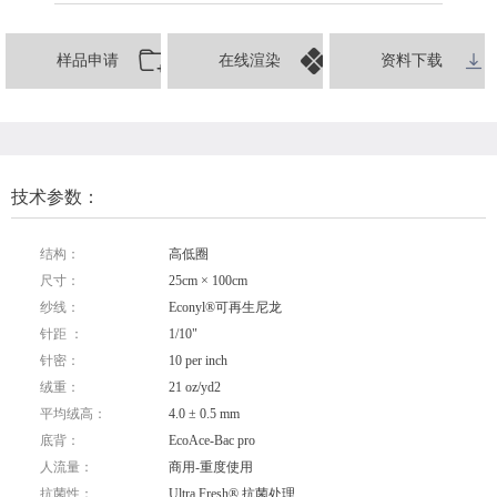
样品申请
在线渲染
资料下载
技术参数：
结构：
高低圈
尺寸：
25cm × 100cm
纱线：
Econyl®可再生尼龙
针距 ：
1/10"
针密：
10 per inch
绒重：
21 oz/yd2
平均绒高：
4.0 ± 0.5 mm
底背：
EcoAce-Bac pro
人流量：
商用-重度使用
抗菌性：
Ultra Fresh® 抗菌处理