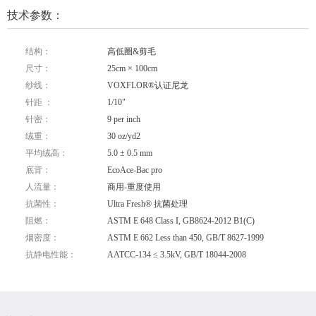
技术参数：
结构：
高低圈&剪毛
尺寸：
25cm × 100cm
纱线：
VOXFLOR®认证尼龙
针距 ：
1/10"
针密：
9 per inch
绒重：
30 oz/yd2
平均绒高：
5.0 ± 0.5 mm
底背：
EcoAce-Bac pro
人流量：
商用-重度使用
抗菌性：
Ultra Fresh® 抗菌处理
阻燃：
ASTM E 648 Class I, GB8624-2012 B1(C)
烟密度：
ASTM E 662 Less than 450, GB/T 8627-1999
抗静电性能：
AATCC-134 ≤ 3.5kV, GB/T 18044-2008