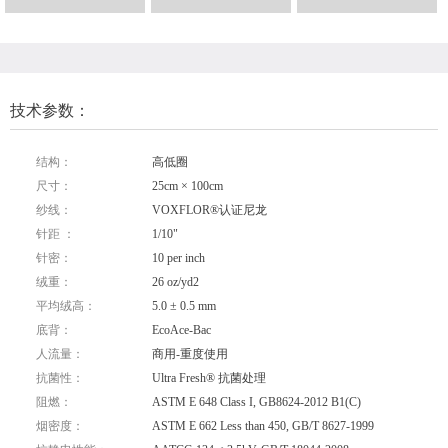
技术参数：
结构：
高低圈
尺寸：
25cm × 100cm
纱线：
VOXFLOR®认证尼龙
针距 ：
1/10"
针密：
10 per inch
绒重：
26 oz/yd2
平均绒高：
5.0 ± 0.5 mm
底背：
EcoAce-Bac
人流量：
商用-重度使用
抗菌性：
Ultra Fresh® 抗菌处理
阻燃：
ASTM E 648 Class I, GB8624-2012 B1(C)
烟密度：
ASTM E 662 Less than 450, GB/T 8627-1999