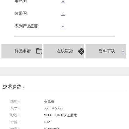
铺贴图
效果图
系列产品图册
样品申请
在线渲染
资料下载
技术参数：
结构：
高低圈
尺寸：
50cm × 50cm
纱线：
VOXFLOR®认证尼龙
针距 ：
1/12"