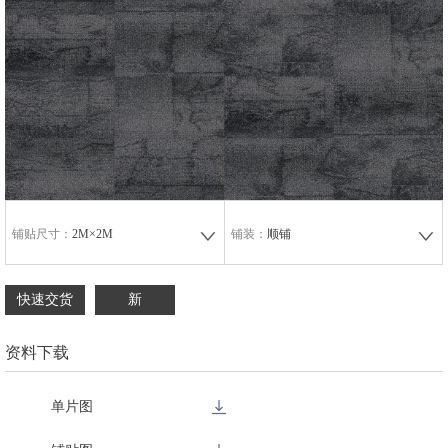
铺贴尺寸：
2M×2M
铺装：
顺铺
快速交货
新
资料下载
单片图