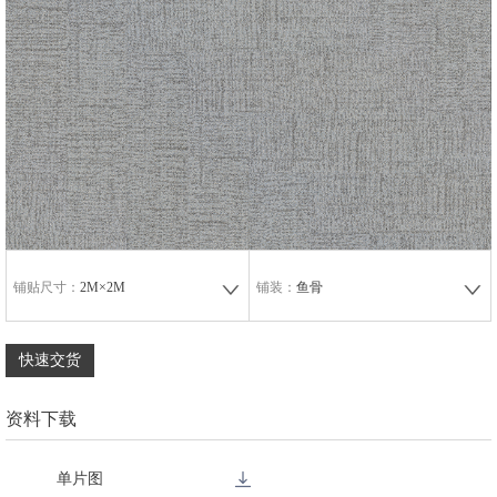
铺贴尺寸：
2M×2M
铺装：
鱼骨
快速交货
资料下载
单片图