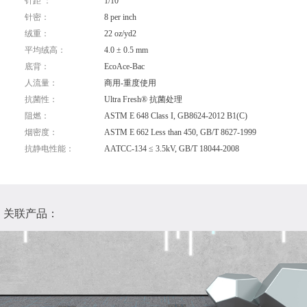
针距 ：
1/10"
针密：
8 per inch
绒重：
22 oz/yd2
平均绒高：
4.0 ± 0.5 mm
底背：
EcoAce-Bac
人流量：
商用-重度使用
抗菌性：
Ultra Fresh® 抗菌处理
阻燃：
ASTM E 648 Class I, GB8624-2012 B1(C)
烟密度：
ASTM E 662 Less than 450, GB/T 8627-1999
抗静电性能：
AATCC-134 ≤ 3.5kV, GB/T 18044-2008
关联产品：