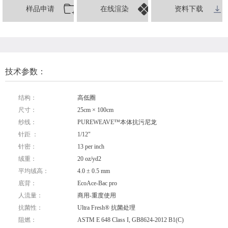
样品申请
在线渲染
资料下载
技术参数：
结构：
高低圈
尺寸：
25cm × 100cm
纱线：
PUREWEAVE™本体抗污尼龙
针距 ：
1/12"
针密：
13 per inch
绒重：
20 oz/yd2
平均绒高：
4.0 ± 0.5 mm
底背：
EcoAce-Bac pro
人流量：
商用-重度使用
抗菌性：
Ultra Fresh® 抗菌处理
阻燃：
ASTM E 648 Class I, GB8624-2012 B1(C)