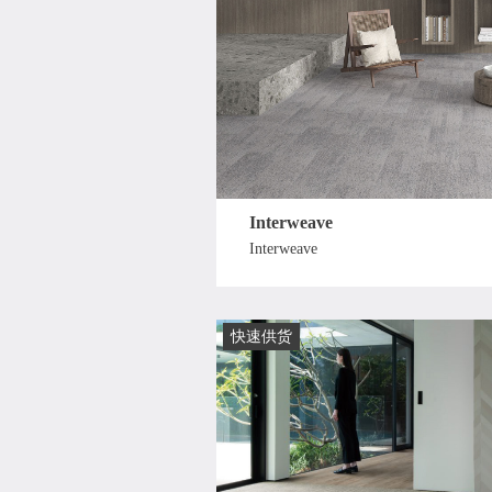
Interweave
Interweave
快速供货