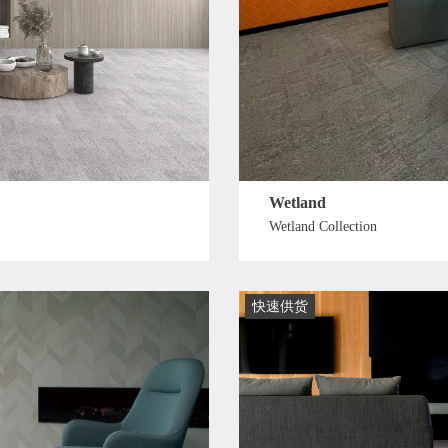
Wetland
Wetland Collection
快速供货