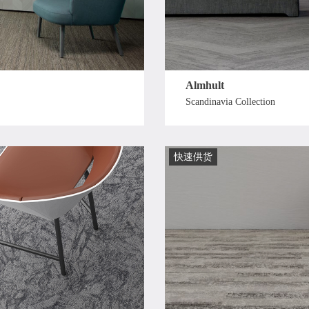
Almhult
Scandinavia Collection
快速供货