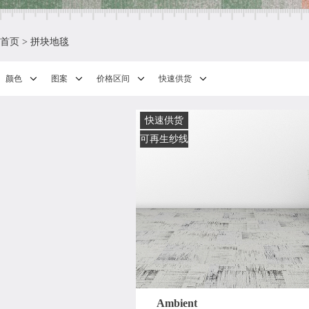
首页
>
拼块地毯
颜色
图案
价格区间
快速供货
快速供货
可再生纱线
Ambient