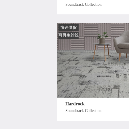
Soundtrack Collection
快速供货
可再生纱线
Hardrock
Soundtrack Collection